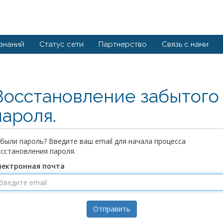
 знаний
Статус сети
Партнерство
Связь с нами
Восстановление забытого
пароля.
были пароль? Введите ваш email для начала процесса
сстановления пароля.
лектронная почта
Отправить