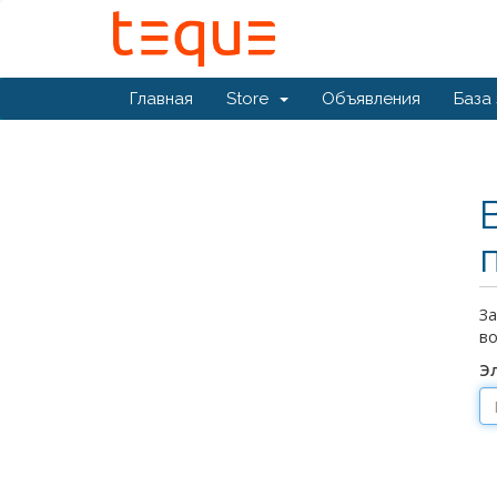
Главная
Store
Объявления
База
За
во
Э