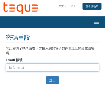
中文
登入
查看購物車
Togg
navig
密碼重設
忘記密碼了嗎？請在下方輸入您的電子郵件地址以開始重設密
碼。
Email 帳號
送出