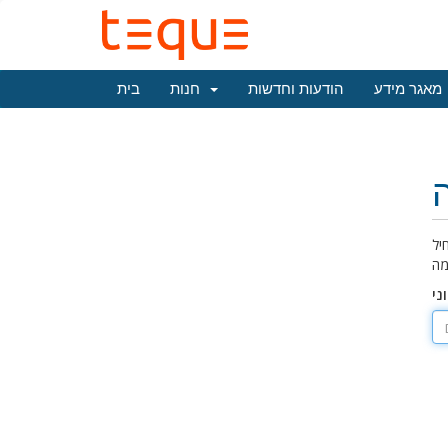
מאגר מידע
הודעות וחדשות
חנות
בית
יל
ני