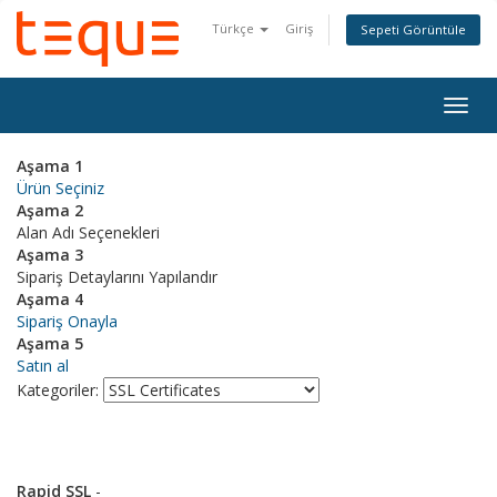
Türkçe
Giriş
Sepeti Görüntüle
Togg
navig
Aşama 1
Ürün Seçiniz
Aşama 2
Alan Adı Seçenekleri
Aşama 3
Sipariş Detaylarını Yapılandır
Aşama 4
Sipariş Onayla
Aşama 5
Satın al
Kategoriler:
Rapid SSL
-