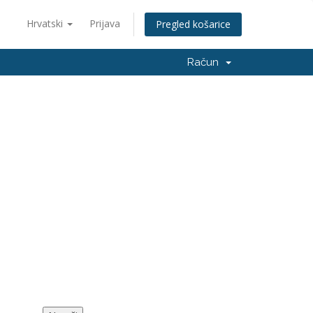
Hrvatski
Prijava
Pregled košarice
Račun