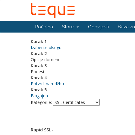
Početna
Store
Obavijesti
Baza zn
Korak 1
Izaberite ulsugu
Korak 2
Opcije domene
Korak 3
Podesi
Korak 4
Potvrdi narudžbu
Korak 5
Blagajna
Kategorije:
Rapid SSL
-