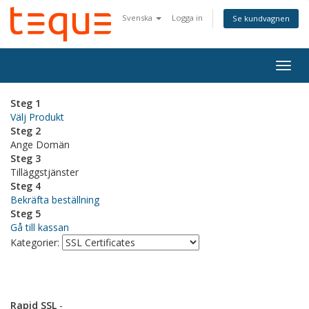
Svenska
Logga in
Se kundvagnen
Togg
navig
Steg 1
Välj Produkt
Steg 2
Ange Domän
Steg 3
Tilläggstjänster
Steg 4
Bekräfta beställning
Steg 5
Gå till kassan
Kategorier:
Rapid SSL
-