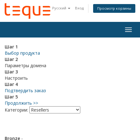
Русский
Вход
Просмотр корзины
Togg
navig
Шаг 1
Выбор продукта
Шаг 2
Параметры домена
Шаг 3
Настроить
Шаг 4
Подтвердить заказ
Шаг 5
Продолжить >>
Категории:
Bronze
-