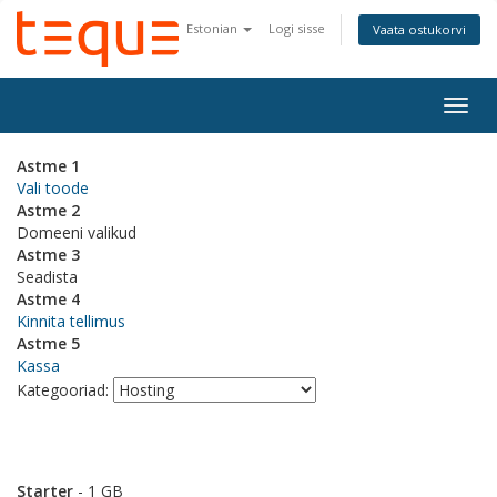
Estonian
Logi sisse
Vaata ostukorvi
Togg
navig
Astme 1
Vali toode
Astme 2
Domeeni valikud
Astme 3
Seadista
Astme 4
Kinnita tellimus
Astme 5
Kassa
Kategooriad:
Starter
- 1 GB