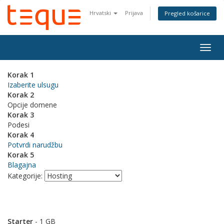
Hrvatski
Prijava
Pregled košarice
Togg
navig
Korak 1
Izaberite ulsugu
Korak 2
Opcije domene
Korak 3
Podesi
Korak 4
Potvrdi narudžbu
Korak 5
Blagajna
Kategorije:
Starter
- 1 GB