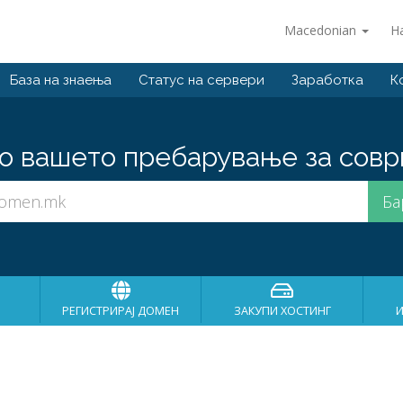
Macedonian
Н
База на знаења
Статус на сервери
Заработка
К
о вашето пребарување за совр
РЕГИСТРИРАЈ ДОМЕН
ЗАКУПИ ХОСТИНГ