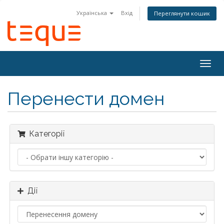
Українська
Вхід
Переглянути кошик
Togg
navig
Перенести домен
Категорії
Дії